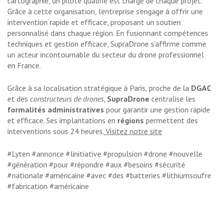
cartographie, un pilote qualifié est chargé de chaque projet.
Grâce à cette organisation, l’entreprise s’engage à offrir une
intervention rapide et efficace, proposant un soutien
personnalisé dans chaque région. En fusionnant compétences
techniques et gestion efficace, SupraDrone s’affirme comme
un acteur incontournable du secteur du drone professionnel
en France.
Grâce à sa localisation stratégique à Paris, proche de la
DGAC
et des
constructeurs de drones
,
SupraDrone
centralise les
formalités administratives
pour garantir une gestion rapide
et efficace. Ses implantations en
régions
permettent des
interventions sous 24 heures.
Visitez notre site
#Lyten #annonce #linitiative #propulsion #drone #nouvelle
#génération #pour #répondre #aux #besoins #sécurité
#nationale #américaine #avec #des #batteries #lithiumsoufre
#fabrication #américaine