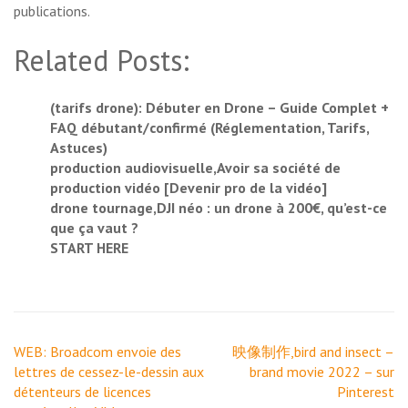
publications.
Related Posts:
(tarifs drone): Débuter en Drone – Guide Complet +
FAQ débutant/confirmé (Réglementation, Tarifs,
Astuces)
production audiovisuelle,Avoir sa société de
production vidéo [Devenir pro de la vidéo]
drone tournage,DJI néo : un drone à 200€, qu’est-ce
que ça vaut ?
START HERE
Navigation
WEB: Broadcom envoie des
映像制作,bird and insect –
de
lettres de cessez-le-dessin aux
brand movie 2022 – sur
l’article
détenteurs de licences
Pinterest