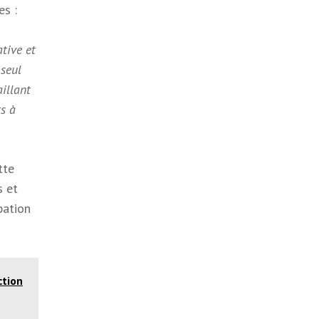
s :
ative et
 seul
illant
ts à
tte
s et
pation
ction