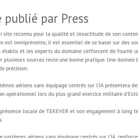
re publié par Press
n site reconnu pour la qualité et l’exactitude de son conten
est omniprésente, il est essentiel de se baser sur des so
as établis et les experts du domaine s’efforcent de fournir 
iser plusieurs sources reste une bonne pratique. Une donnée 
e précision.
stèmes aériens sans équipage centrés sur l’IA présentera de
 opérationnel lors du plus grand exercice militaire d’Est
a présence locale de TEKEVER et son engagement à long t
s
 systèmes aériens sans équipage centrés sur l’IA, renforce