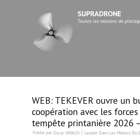
Aller
SUPRADRONE
au
contenu
Toutes les missions de pilotag
(Pressez
Entrée)
WEB: TEKEVER ouvre un bur
coopération avec les forces
tempête printanière 2026
Publié par
Leader Dans Les Métiers Du
Oscar GMACH