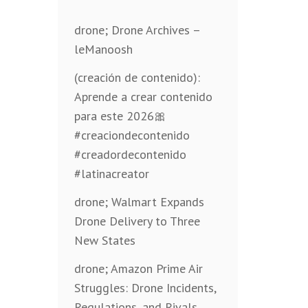
drone; Drone Archives –
leManoosh
(creación de contenido):
Aprende a crear contenido
para este 2026🎀
#creaciondecontenido
#creadordecontenido
#latinacreator
drone; Walmart Expands
Drone Delivery to Three
New States
drone; Amazon Prime Air
Struggles: Drone Incidents,
Regulations, and Rivals