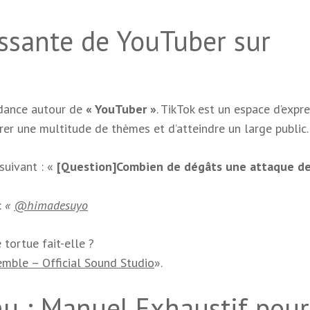
essante de YouTuber sur
ndance autour de
« YouTuber »
. TikTok est un espace d’expr
rer une multitude de thèmes et d’atteindre un large public.
 suivant : «
[Question]Combien de dégâts une attaque d
:
«
@himadesuyo
tortue fait-elle ?
emble – Official Sound Studio
».
u : Manuel Exhaustif pour