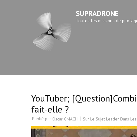
Aller
SUPRADRONE
au
contenu
Toutes les missions de pilotag
(Pressez
Entrée)
YouTuber; [Question]Combi
fait-elle ?
Publié par
Sur Le Sujet Leader Dans Les
Oscar GMACH