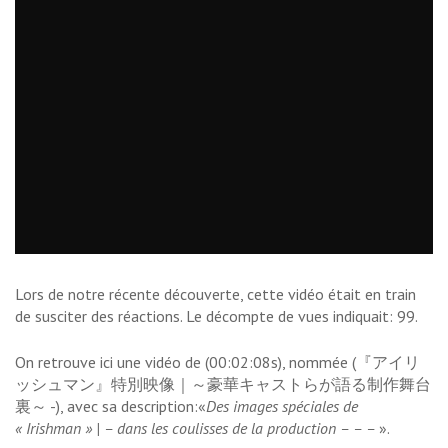
Lors de notre récente découverte, cette vidéo était en train
de susciter des réactions. Le décompte de vues indiquait: 99.
On retrouve ici une vidéo de (00:02:08s), nommée (『アイリ
ッシュマン』特別映像｜～豪華キャストらが語る制作舞台
裏～ -), avec sa description:«
Des images spéciales de
« Irishman » | – dans les coulisses de la production – – –
».