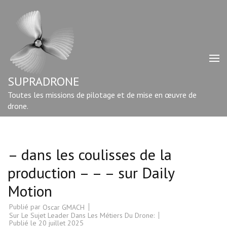
Aller
au
contenu
(Pressez
Entrée)
SUPRADRONE
Toutes les missions de pilotage et de mise en œuvre de
drone.
– dans les coulisses de la
production – – – sur Daily
Motion
Publié par
Oscar GMACH
Sur Le Sujet Leader Dans Les Métiers Du Drone:
Publié le
20 juillet 2025