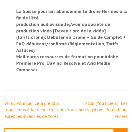
La Suisse pourrait abandonner le drone Hermes à la
fin de l’été
production audiovisuelle,Avoir sa société de
production vidéo [Devenir pro de la vidéo]
(tarifs drone): Débuter en Drone – Guide Complet +
FAQ débutant/confirmé (Réglementation, Tarifs,
Astuces)
Meilleures ressources de formation pour Adobe
Premiere Pro, DaVinci Resolve et Avid Media
Composer
Navigation
WEB: Pourquoi cela prend si
Tiktok (YouTubeur): Les
de
longtemps à la reconstruction
Youtubeurs qui ont Perdu leurs
l’article
après les incendies de forêt
Primes
Rechercher