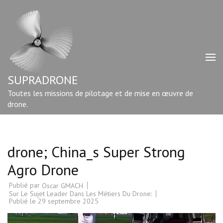
Aller
au
contenu
(Pressez
Entrée)
SUPRADRONE
Toutes les missions de pilotage et de mise en œuvre de
drone.
drone; China_s Super Strong
Agro Drone
Publié par
Oscar GMACH
Sur Le Sujet Leader Dans Les Métiers Du Drone:
Publié le
29 septembre 2025