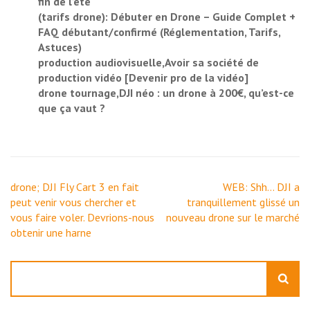
fin de l’été
(tarifs drone): Débuter en Drone – Guide Complet +
FAQ débutant/confirmé (Réglementation, Tarifs,
Astuces)
production audiovisuelle,Avoir sa société de
production vidéo [Devenir pro de la vidéo]
drone tournage,DJI néo : un drone à 200€, qu’est-ce
que ça vaut ?
Navigation
drone; DJI Fly Cart 3 en fait
WEB: Shh… DJI a
de
peut venir vous chercher et
tranquillement glissé un
l’article
vous faire voler. Devrions-nous
nouveau drone sur le marché
obtenir une harne
Rechercher