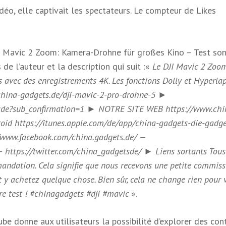
éo, elle captivait les spectateurs. Le compteur de Likes
JI Mavic 2 Zoom: Kamera-Drohne für großes Kino – Test son
de l’auteur et la description qui suit :«
Le DJI Mavic 2 Zoom
 avec des enregistrements 4K. Les fonctions Dolly et Hyperla
o.china-gadgets.de/dji-mavic-2-pro-drohne-5 ►
sde?sub_confirmation=1 ► NOTRE SITE WEB https://www.chi
d https://itunes.apple.com/de/app/china-gadgets-die-gadge
www.facebook.com/china.gadgets.de/ —
https://twitter.com/china_gadgetsde/ ► Liens sortants Tous
mandation. Cela signifie que nous recevons une petite commiss
t y achetez quelque chose. Bien sûr, cela ne change rien pour 
tre test ! #chinagadgets #dji #mavic
».
e donne aux utilisateurs la possibilité d’explorer des con