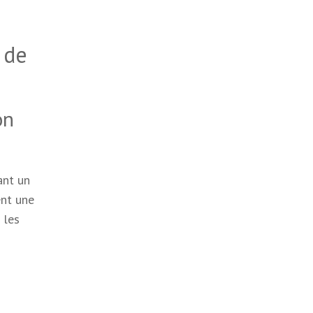
 de
on
ant un
ent une
 les