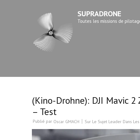
Aller
SUPRADRONE
au
contenu
Toutes les missions de pilotag
(Pressez
Entrée)
(Kino-Drohne): DJI Mavic 
– Test
Publié par
Sur Le Sujet Leader Dans Les
Oscar GMACH