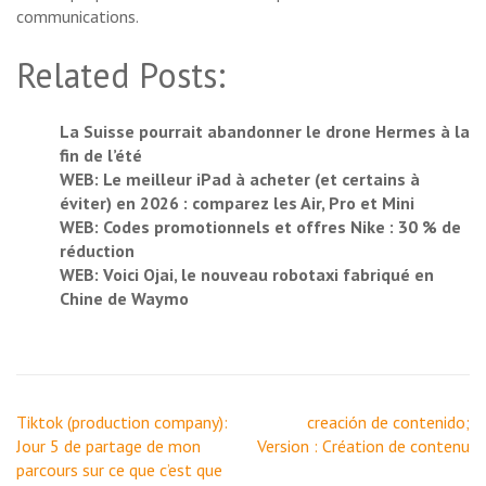
communications.
Related Posts:
La Suisse pourrait abandonner le drone Hermes à la
fin de l’été
WEB: Le meilleur iPad à acheter (et certains à
éviter) en 2026 : comparez les Air, Pro et Mini
WEB: Codes promotionnels et offres Nike : 30 % de
réduction
WEB: Voici Ojai, le nouveau robotaxi fabriqué en
Chine de Waymo
Navigation
Tiktok (production company):
creación de contenido;
de
Jour 5 de partage de mon
Version : Création de contenu
l’article
parcours sur ce que c’est que