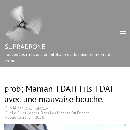
Aller
au
contenu
(Pressez
Entrée)
SUPRADRONE
Toutes les missions de pilotage et de mise en œuvre de
drone.
prob; Maman TDAH Fils TDAH
avec une mauvaise bouche.
Publié par
Oscar GMACH
Sur Le Sujet Leader Dans Les Métiers Du Drone:
Publié le
21 juin 2026