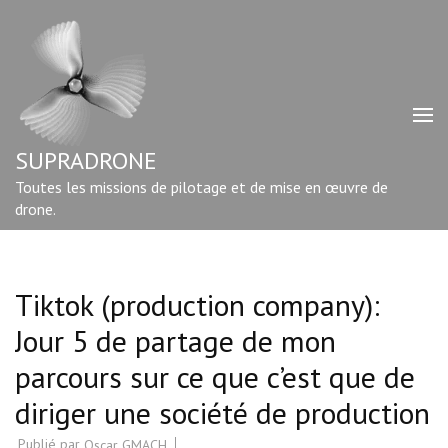
Aller
au
contenu
(Pressez
Entrée)
SUPRADRONE
Toutes les missions de pilotage et de mise en œuvre de
drone.
Tiktok (production company):
Jour 5 de partage de mon
parcours sur ce que c’est que de
diriger une société de production
Publié par
Oscar GMACH