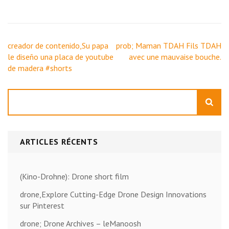
Navigation
creador de contenido,Su papa
prob; Maman TDAH Fils TDAH
de
le diseño una placa de youtube
avec une mauvaise bouche.
l’article
de madera #shorts
Rechercher
ARTICLES RÉCENTS
(Kino-Drohne): Drone short film
drone,Explore Cutting-Edge Drone Design Innovations
sur Pinterest
drone; Drone Archives – leManoosh