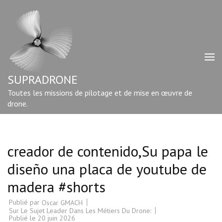
Aller
au
contenu
(Pressez
Entrée)
SUPRADRONE
Toutes les missions de pilotage et de mise en œuvre de
drone.
creador de contenido,Su papa le
diseño una placa de youtube de
madera #shorts
Publié par
Oscar GMACH
Sur Le Sujet Leader Dans Les Métiers Du Drone:
Publié le
20 juin 2026