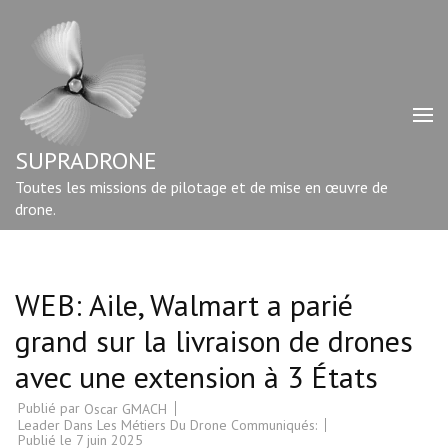
Aller
au
contenu
(Pressez
Entrée)
SUPRADRONE
Toutes les missions de pilotage et de mise en œuvre de
drone.
WEB: Aile, Walmart a parié
grand sur la livraison de drones
avec une extension à 3 États
Publié par
Oscar GMACH
Leader Dans Les Métiers Du Drone Communiqués:
Publié le
7 juin 2025