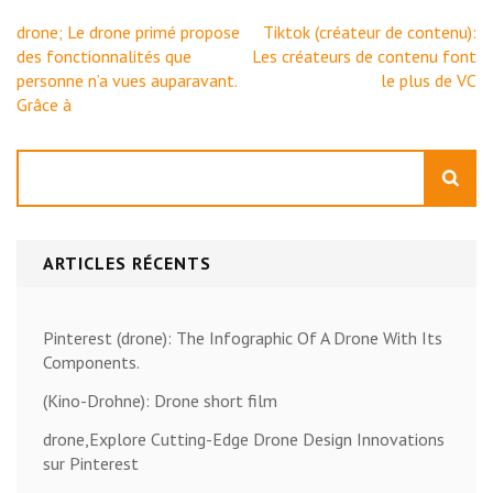
Navigation
drone; Le drone primé propose
Tiktok (créateur de contenu):
de
des fonctionnalités que
Les créateurs de contenu font
l’article
personne n’a vues auparavant.
le plus de VC
Grâce à
Rechercher
ARTICLES RÉCENTS
Pinterest (drone): The Infographic Of A Drone With Its
Components.
(Kino-Drohne): Drone short film
drone,Explore Cutting-Edge Drone Design Innovations
sur Pinterest