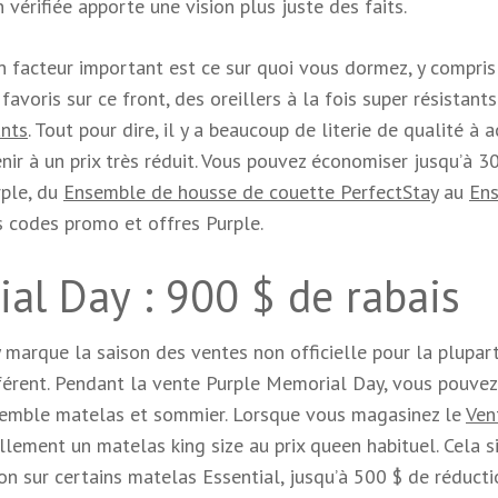
érifiée apporte une vision plus juste des faits.
n facteur important est ce sur quoi vous dormez, y compris
 favoris sur ce front, des oreillers à la fois super résistants
ants
. Tout pour dire, il y a beaucoup de literie de qualité à 
nir à un prix très réduit. Vous pouvez économiser jusqu’à 3
rple, du
Ensemble de housse de couette PerfectStay
au
En
s codes promo et offres Purple.
al Day : 900 $ de rabais
marque la saison des ventes non officielle pour la plupar
ifférent. Pendant la vente Purple Memorial Day, vous pouvez
nsemble matelas et sommier. Lorsque vous magasinez le
Ven
lement un matelas king size au prix queen habituel. Cela si
n sur certains matelas Essential, jusqu’à 500 $ de réducti