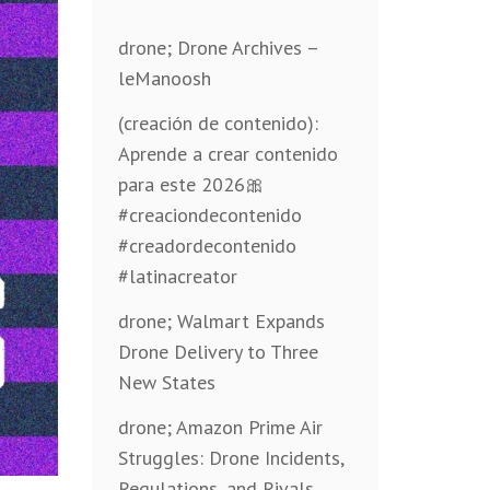
drone; Drone Archives –
leManoosh
(creación de contenido):
Aprende a crear contenido
para este 2026🎀
#creaciondecontenido
#creadordecontenido
#latinacreator
drone; Walmart Expands
Drone Delivery to Three
New States
drone; Amazon Prime Air
Struggles: Drone Incidents,
Regulations, and Rivals