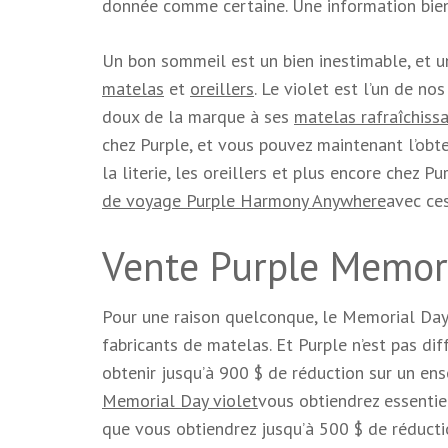
donnée comme certaine. Une information bien v
Un bon sommeil est
un bien inestimable, et u
matelas
et
oreillers
. Le violet est l’un de nos
doux de la marque à ses
matelas rafraîchiss
chez Purple, et vous pouvez maintenant l’obte
la literie, les oreillers et plus encore chez Pu
de voyage Purple Harmony Anywhere
avec ce
Vente Purple Memori
Pour une raison quelconque, le Memorial Day 
fabricants de matelas. Et Purple n’est pas d
obtenir jusqu’à 900 $ de réduction sur un e
Memorial Day violet
vous obtiendrez essentiel
que vous obtiendrez jusqu’à 500 $ de réductio