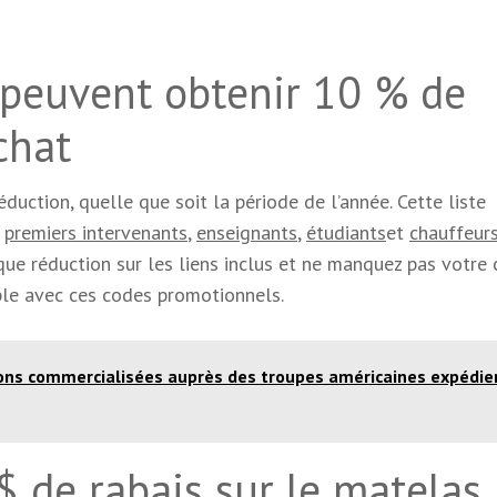
s peuvent obtenir 10 % de
chat
duction, quelle que soit la période de l’année. Cette liste
,
premiers intervenants
,
enseignants
,
étudiants
et
chauffeur
ue réduction sur les liens inclus et ne manquez pas votre
rple avec ces codes promotionnels.
ions commercialisées auprès des troupes américaines expédie
$ de rabais sur le matelas