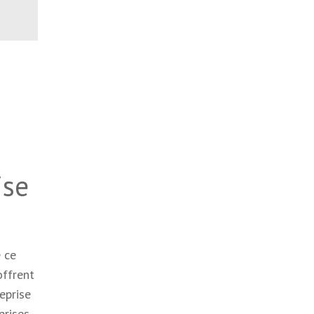
ise
 ce
offrent
eprise
prises.