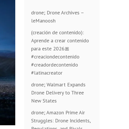
drone; Drone Archives –
leManoosh
(creación de contenido):
Aprende a crear contenido
para este 2026🎀
#creaciondecontenido
#creadordecontenido
#latinacreator
drone; Walmart Expands
Drone Delivery to Three
New States
drone; Amazon Prime Air
Struggles: Drone Incidents,
Regulations, and Rivals