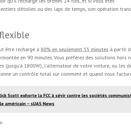
ir qu’il recharge les drones 24 fois, et si vous êtes
ntiers d’étoiles ou des laps de temps, son opération tranq
flexible
eut être rechargé à
80% en seulement 55 minutes
à partir d
rmontée en 90 minutes. Vous préférez des solutions hors 
s (jusqu’à 1800W), l’alternateur de votre voiture, ou les d
 donne un contrôle total sur comment et quand vous factur
ick Scott exhorte la FCC à sévir contre les sociétés communis
ôle américain – sUAS News
nu