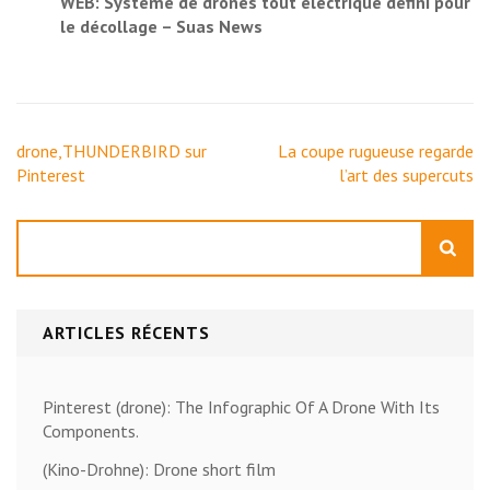
WEB: Système de drones tout électrique défini pour
le décollage – Suas News
Navigation
drone,THUNDERBIRD sur
La coupe rugueuse regarde
de
Pinterest
l’art des supercuts
l’article
Rechercher
ARTICLES RÉCENTS
Pinterest (drone): The Infographic Of A Drone With Its
Components.
(Kino-Drohne): Drone short film