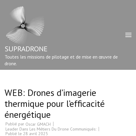
Aller
au
contenu
(Pressez
Entrée)
SUPRADRONE
Toutes les missions de pilotage et de mise en œuvre de
drone.
WEB: Drones d’imagerie
thermique pour l’efficacité
énergétique
Publié par
Oscar GMACH
Leader Dans Les Métiers Du Drone Communiqués:
Publié le
28 avril 2025