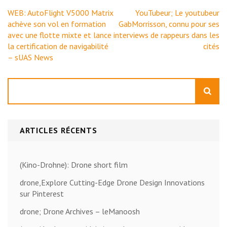
Navigation
WEB: AutoFlight V5000 Matrix
YouTubeur; Le youtubeur
de
achève son vol en formation
GabMorrisson, connu pour ses
l’article
avec une flotte mixte et lance
interviews de rappeurs dans les
la certification de navigabilité
cités
– sUAS News
Rechercher
ARTICLES RÉCENTS
(Kino-Drohne): Drone short film
drone,Explore Cutting-Edge Drone Design Innovations
sur Pinterest
drone; Drone Archives – leManoosh