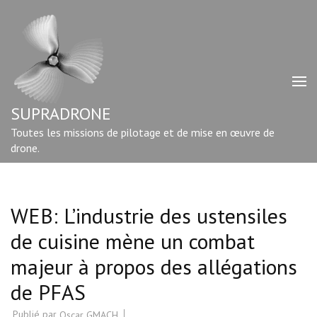
Aller
au
contenu
(Pressez
Entrée)
SUPRADRONE
Toutes les missions de pilotage et de mise en œuvre de
drone.
WEB: L’industrie des ustensiles
de cuisine mène un combat
majeur à propos des allégations
de PFAS
Publié par
Oscar GMACH