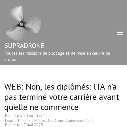
Aller
au
contenu
(Pressez
Entrée)
SUPRADRONE
Toutes les missions de pilotage et de mise en œuvre de
drone.
WEB: Non, les diplômés: l’IA n’a
pas terminé votre carrière avant
qu’elle ne commence
Publié par
Oscar GMACH
Leader Dans Les Métiers Du Drone Communiqués:
Publié le
17 mai 2025