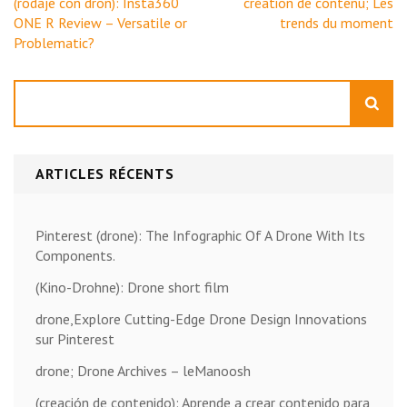
Navigation
(rodaje con dron): Insta360
création de contenu; Les
de
ONE R Review – Versatile or
trends du moment
l’article
Problematic?
Rechercher
ARTICLES RÉCENTS
Pinterest (drone): The Infographic Of A Drone With Its
Components.
(Kino-Drohne): Drone short film
drone,Explore Cutting-Edge Drone Design Innovations
sur Pinterest
drone; Drone Archives – leManoosh
(creación de contenido): Aprende a crear contenido para